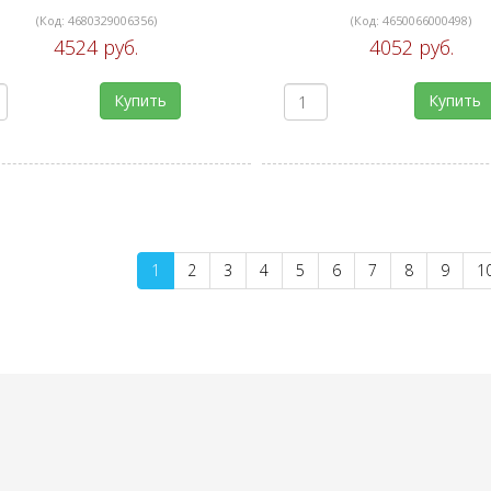
(Код:
4680329006356
)
(Код:
4650066000498
)
4524 руб.
4052 руб.
Купить
Купить
1
2
3
4
5
6
7
8
9
1