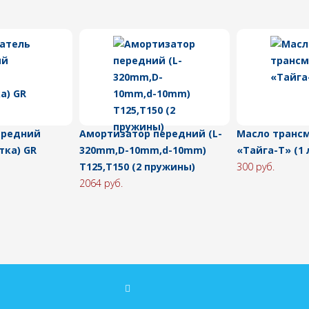
ередний
Амортизатор передний (L-
Масло транс
тка) GR
320mm,D-10mm,d-10mm)
«Тайга-Т» (1 л
T125,T150 (2 пружины)
300 руб.
2064 руб.