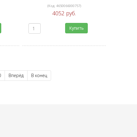
(Код:
4650066000757
)
4052 руб.
Купить
0
Вперёд
В конец