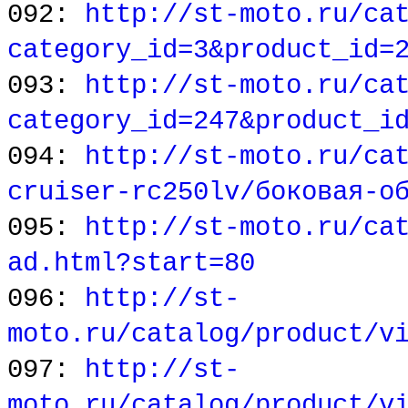
092:
http://st-moto.ru/ca
category_id=3&product_id=
093:
http://st-moto.ru/ca
category_id=247&product_i
094:
http://st-moto.ru/ca
cruiser-rc250lv/боковая-о
095:
http://st-moto.ru/ca
ad.html?start=80
096:
http://st-
moto.ru/catalog/product/v
097:
http://st-
moto.ru/catalog/product/v