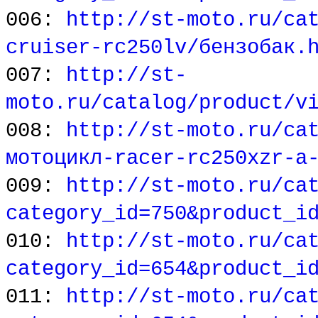
006:
http://st-moto.ru/ca
cruiser-rc250lv/бензобак.
007:
http://st-
moto.ru/catalog/product/v
008:
http://st-moto.ru/ca
мотоцикл-racer-rc250xzr-a
009:
http://st-moto.ru/ca
category_id=750&product_i
010:
http://st-moto.ru/ca
category_id=654&product_i
011:
http://st-moto.ru/ca