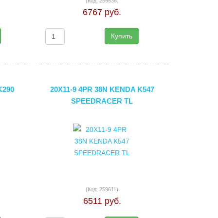
(Код:
259536
)
6767 руб.
Купить
K290
20X11-9 4PR 38N KENDA K547
SPEEDRACER TL
(Код:
259611
)
6511 руб.