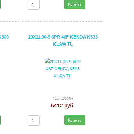
Купить
K300
20X11.00-9 6PR 46F KENDA K533
KLAW TL
(Код:
151649
)
5412 руб.
Купить