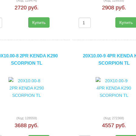
(Код:
128474
)
(Код:
128535
)
2720 руб.
2908 руб.
Купить
Купить
0X10.00-8 2PR KENDA K290
20X10.00-9 4PR KENDA 
SCORPION TL
SCORPION TL
(Код:
128559
)
(Код:
272368
)
3688 руб.
4557 руб.