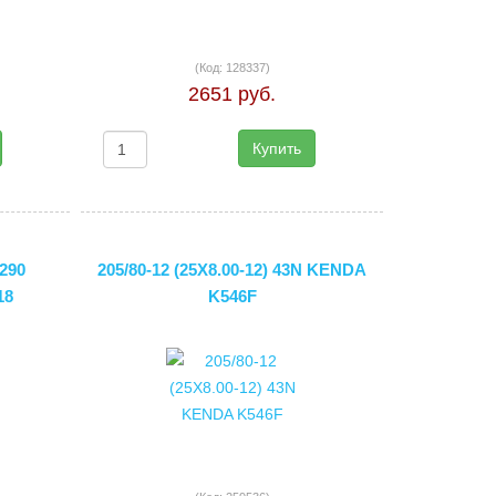
(Код:
128337
)
2651 руб.
Купить
290
205/80-12 (25X8.00-12) 43N KENDA
18
K546F