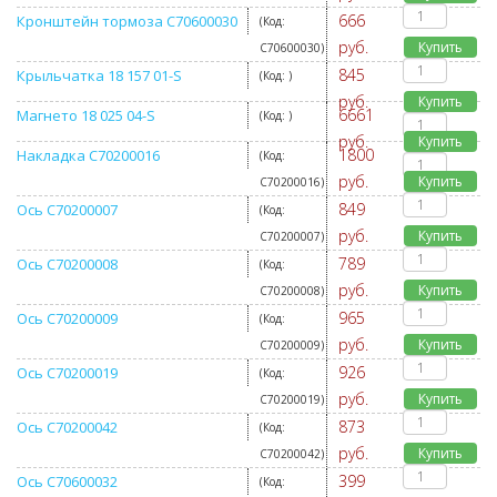
666
Кронштейн тормоза C70600030
(Код:
руб.
Купить
C70600030
)
845
Крыльчатка 18 157 01-S
(Код:
)
руб.
Купить
6661
Магнето 18 025 04-S
(Код:
)
руб.
Купить
1800
Накладка C70200016
(Код:
руб.
Купить
C70200016
)
849
Ось C70200007
(Код:
руб.
Купить
C70200007
)
789
Ось C70200008
(Код:
руб.
Купить
C70200008
)
965
Ось C70200009
(Код:
руб.
Купить
C70200009
)
926
Ось C70200019
(Код:
руб.
Купить
C70200019
)
873
Ось C70200042
(Код:
руб.
Купить
C70200042
)
399
Ось C70600032
(Код: