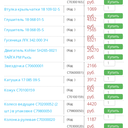
руб.
Купить
C70300165
)
1069
Втулка крыльчатки 18 109 02-S
(Код:
)
руб.
Купить
4332
Глушитель 18 068 01-S
(Код:
)
руб.
Купить
7565
Глушитель 18 068 05-S
(Код:
)
руб.
Купить
6321
Гусеница ЛГК 342.000 ЗЧ
(Код:
)
руб.
Купить
26270
Двигатель Kohler SH265-0021
(Код:
)
руб.
ТАЙГА РМ Рысь
Купить
2166
Звездочка C70600001
(Код:
руб.
Купить
C70600001
)
3912
Катушка 17 085 09-S
(Код:
)
руб.
Купить
562
Кожух C70100159
(Код:
руб.
Купить
C70100159
)
4420
Колесо ведущее C70200052 (2
(Код:
руб.
шт.) в упаковке C79800050
Купить
C79800050
)
1187
Колонка рулевая C70300020
(Код:
руб.
Купить
C70300020
)