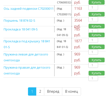
руб.
Купить
C70600032
)
1163
Ось задней подвески C70200011
(Код:
руб.
Купить
C70200011
)
3564
Поршень 18 874 02-S
(Код:
)
руб.
Купить
785
Прокладка 18 041 09-S
(Код:
18
руб.
Купить
041 09-S
)
1877
Прокладка под крышку 18 841
(Код:
18
руб.
01-S
Купить
841 01-S
)
969
Пружина левая для детского
(Код:
)
руб.
снегохода
Купить
969
Пружина правая для детского
(Код:
)
руб.
снегохода
Купить
1
2
Вперед
В конец