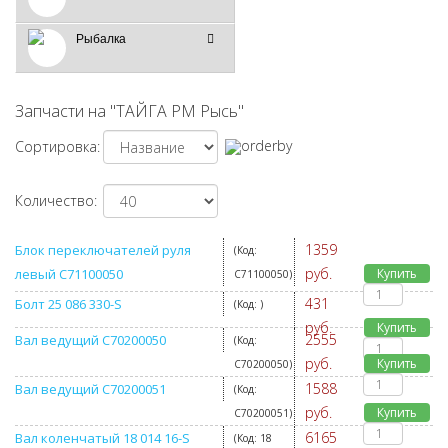
Рыбалка
Запчасти на "ТАЙГА РМ Рысь"
Сортировка:
Количество:
1359
Блок переключателей руля
(Код:
руб.
левый C71100050
Купить
C71100050
)
431
Болт 25 086 330-S
(Код:
)
руб.
Купить
2555
Вал ведущий C70200050
(Код:
руб.
Купить
C70200050
)
1588
Вал ведущий C70200051
(Код:
руб.
Купить
C70200051
)
6165
Вал коленчатый 18 014 16-S
(Код:
18