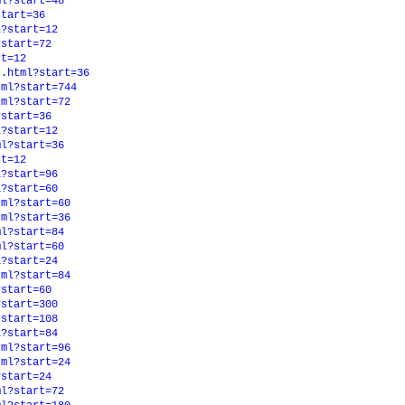
ml?start=48
start=36
l?start=12
?start=72
rt=12
t.html?start=36
tml?start=744
tml?start=72
?start=36
l?start=12
ml?start=36
rt=12
l?start=96
l?start=60
tml?start=60
tml?start=36
ml?start=84
ml?start=60
l?start=24
tml?start=84
?start=60
?start=300
?start=108
l?start=84
tml?start=96
tml?start=24
?start=24
ml?start=72