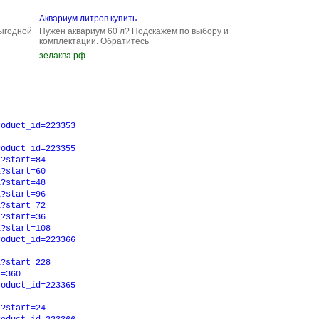
Аквариум литров купить
выгодной
Нужен аквариум 60 л? Подскажем по выбору и
комплектации. Обратитесь
зелаква.рф
roduct_id=223353
roduct_id=223355
l?start=84
l?start=60
l?start=48
l?start=96
l?start=72
l?start=36
l?start=108
roduct_id=223366
l?start=228
t=360
roduct_id=223365
l?start=24