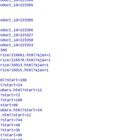
roduct_id=223366
roduct_id=223365
roduct_id=223365
roduct_id=223366
roduct_id=223327
roduct_id=223358
roduct_id=223324
=360
price/216661.html?ajax=1
price/216576.html?ajax=1
price/16013.html?ajax=1
price/16015.html?ajax=1
tml?start=108
ml?start=24
subaru.html?start=12
l?start=72
l?start=108
?start=96
subaru.html?start=24
t.html?start=12
l?start=744
l?start=48
l?start=36
ml?start=96