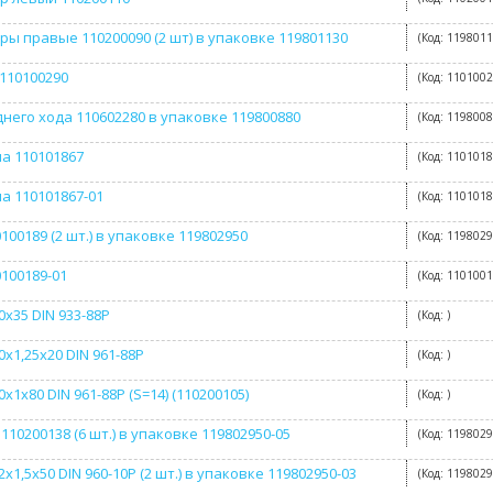
ры правые 110200090 (2 шт) в упаковке 119801130
(Код:
119801
110100290
(Код:
110100
днего хода 110602280 в упаковке 119800880
(Код:
119800
а 110101867
(Код:
110101
а 110101867-01
(Код:
1101018
100189 (2 шт.) в упаковке 119802950
(Код:
119802
0100189-01
(Код:
1101001
x35 DIN 933-88P
(Код:
)
х1,25х20 DIN 961-88P
(Код:
)
х1х80 DIN 961-88P (S=14) (110200105)
(Код:
)
110200138 (6 шт.) в упаковке 119802950-05
(Код:
1198029
х1,5х50 DIN 960-10Р (2 шт.) в упаковке 119802950-03
(Код:
1198029