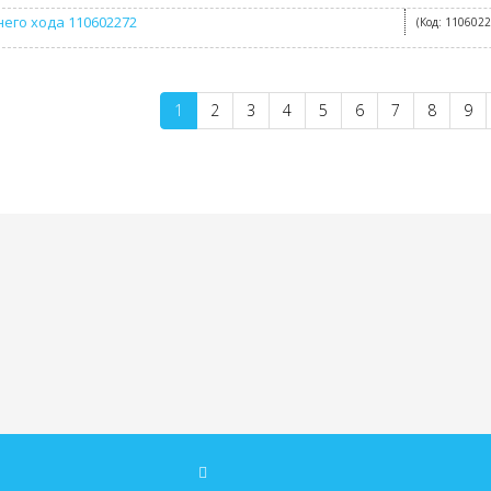
него хода 110602272
(Код:
110602
1
2
3
4
5
6
7
8
9