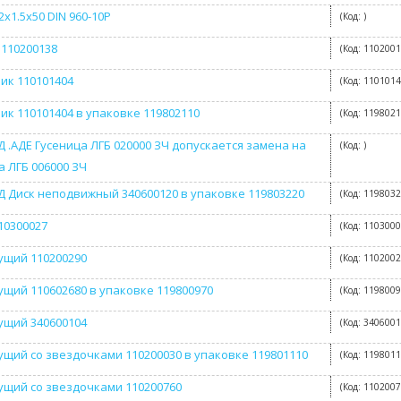
х1.5х50 DIN 960-10Р
(Код:
)
 110200138
(Код:
110200
ик 110101404
(Код:
110101
ик 110101404 в упаковке 119802110
(Код:
119802
Д .АДЕ Гусеница ЛГБ 020000 ЗЧ допускается замена на
(Код:
)
а ЛГБ 006000 ЗЧ
Д Диск неподвижный 340600120 в упаковке 119803220
(Код:
119803
10300027
(Код:
110300
ущий 110200290
(Код:
110200
ущий 110602680 в упаковке 119800970
(Код:
119800
ущий 340600104
(Код:
340600
ущий со звездочками 110200030 в упаковке 119801110
(Код:
119801
ущий со звездочками 110200760
(Код:
110200