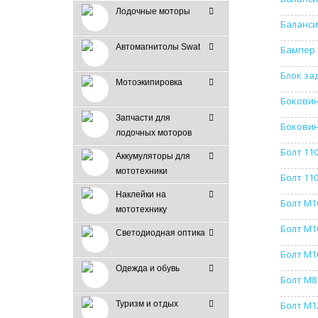
Лодочные моторы
Баланси
Автомагнитолы Swat
Бампер 
Блок за
Мотоэкипировка
Боковин
Запчасти для
Боковин
лодочных моторов
Болт 110
Аккумуляторы для
мототехники
Болт 11
Наклейки на
Болт M10
мототехнику
Болт M10
Светодиодная оптика
Болт M10
Одежда и обувь
Болт M8 
Туризм и отдых
Болт М12