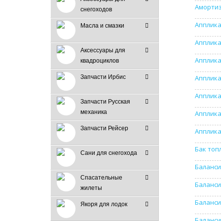
Амортиз
снегоходов
Апплика
Масла и смазки
Апплика
Аксессуары для
Апплика
квадроциклов
Запчасти Ирбис
Апплика
Апплика
Запчасти Русская
механика
Апплика
Запчасти Рейсер
Апплика
Бак топ
Сани для снегохода
Баланси
Спасательные
Баланси
жилеты
Баланси
Якоря для лодок
Баланси