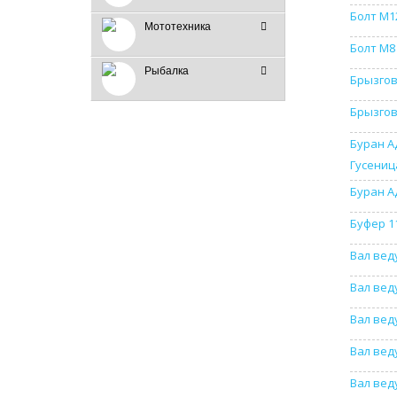
Болт М12
Мототехника
Болт М8
Рыбалка
Брызгов
Брызгов
Буран А
Гусениц
Буран А
Буфер 1
Вал вед
Вал вед
Вал вед
Вал вед
Вал вед