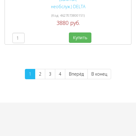
(Код:
4627073800151
)
3880 руб.
Купить
1
2
3
4
Вперёд
В конец