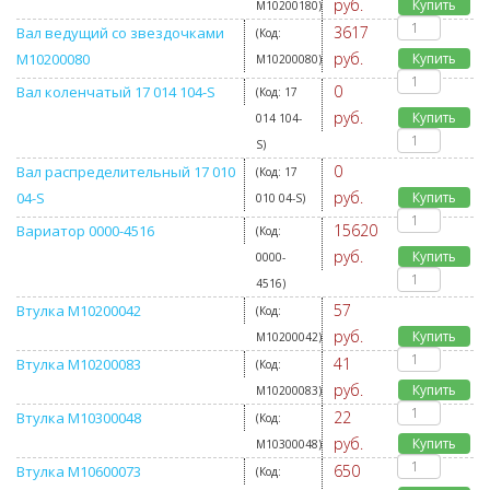
руб.
Купить
M10200180
)
3617
Вал ведущий со звездочками
(Код:
руб.
M10200080
Купить
M10200080
)
0
Вал коленчатый 17 014 104-S
(Код:
17
руб.
Купить
014 104-
S
)
0
Вал распределительный 17 010
(Код:
17
руб.
04-S
Купить
010 04-S
)
15620
Вариатор 0000-4516
(Код:
руб.
Купить
0000-
4516
)
57
Втулка M10200042
(Код:
руб.
Купить
M10200042
)
41
Втулка M10200083
(Код:
руб.
Купить
M10200083
)
22
Втулка M10300048
(Код:
руб.
Купить
M10300048
)
650
Втулка M10600073
(Код: