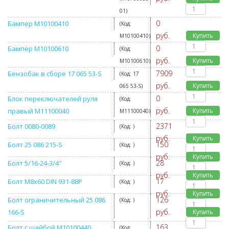
01
)
0
Бампер M10100410
(Код:
руб.
Купить
M10100410
)
0
Бампер M10100610
(Код:
руб.
Купить
M10100610
)
7909
Бензобак в сборе 17 065 53-S
(Код:
17
руб.
Купить
065 53-S
)
0
Блок переключателей руля
(Код:
руб.
правый M11100040
Купить
M11100040
)
2371
Болт 0080-0089
(Код:
)
руб.
Купить
150
Болт 25 086 215-S
(Код:
)
руб.
Купить
28
Болт 5/16-24-3/4"
(Код:
)
руб.
Купить
17
Болт M8x60 DIN 931-88P
(Код:
)
руб.
Купить
126
Болт ограничительный 25 086
(Код:
)
руб.
166-S
Купить
163
Болт с шайбой M10100440
(Код: