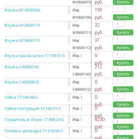
руб.
Купить
M10600073
)
193
Втулка M10600106
(Код:
руб.
Купить
M10600106
)
32
Втулка M10600111
(Код:
руб.
Купить
M10600111
)
37
Втулка M10600112
(Код:
руб.
Купить
M10600112
)
0
Втулка крыльчатки 17 109 01-S
(Код:
)
руб.
Купить
212
Втулка С40600143
(Код:
руб.
Купить
С40600143
)
0
Втулка С40600512
(Код:
руб.
Купить
С40600512
)
0
Гайка 17 100 48-S
(Код:
)
руб.
Купить
0
Гайка контрящая 14 100 01-S
(Код:
)
руб.
Купить
4230
Глушитель в сборе 17 068 24-S
(Код:
)
руб.
Купить
0
Головка цилиндра 17 318 04-S
(Код:
)
руб.
Купить