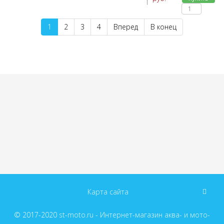
1
2
3
4
Вперед
В конец
Карта сайта
© 2017-2020
st-moto.ru - Интернет-магазин аква- и мото-