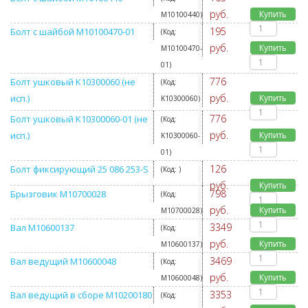
руб.
Купить
M10100440
)
195
Болт с шайбой M10100470-01
(Код:
руб.
Купить
M10100470-
01
)
776
Болт ушковый K10300060 (не
(Код:
руб.
исп.)
Купить
K10300060
)
776
Болт ушковый K10300060-01 (не
(Код:
руб.
исп.)
Купить
K10300060-
01
)
126
Болт фиксирующий 25 086 253-S
(Код:
)
руб.
Купить
798
Брызговик M10700028
(Код:
руб.
Купить
M10700028
)
3349
Вал M10600137
(Код:
руб.
Купить
M10600137
)
3469
Вал ведущий M10600048
(Код:
руб.
Купить
M10600048
)
3353
Вал ведущий в сборе M10200180
(Код: