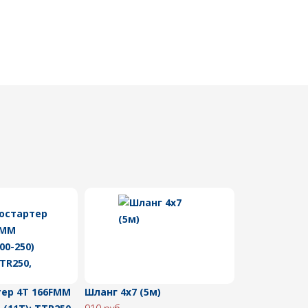
ер 4Т 166FMM
Шланг 4х7 (5м)