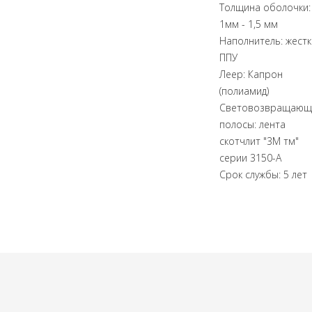
Толщина оболочки:
1мм - 1,5 мм
Наполнитель: жест
ППУ
Леер: Капрон
(полиамид)
Световозвращающ
полосы: лента
скотчлит "3М тм"
серии 3150-А
Срок службы: 5 лет