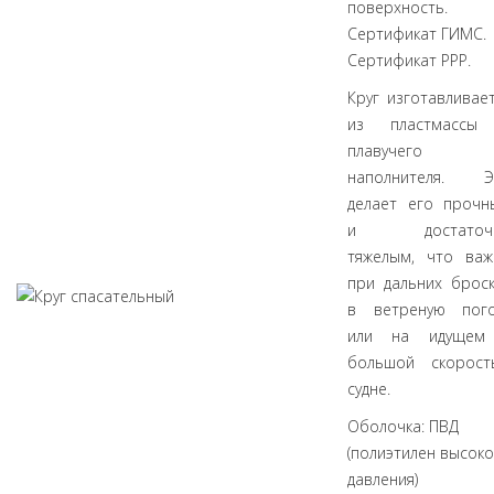
поверхность.
Сертификат ГИМС.
Сертификат РРР.
Круг изготавливае
из пластмассы
плавучего
наполнителя. Э
делает его прочн
и достаточ
тяжелым, что важ
при дальних брос
в ветреную пого
или на идущем
большой скорост
судне.
Оболочка: ПВД
(полиэтилен высок
давления)