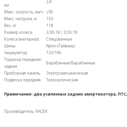
2,4
км
Макс. скорость, км/ч
≥95
Макс. нагрузка, кг
150
Вес, кг
118
Размер колеса
3,00-18 / 3,50-18
Колеса (материал)
Cпицованные
Шины
Nylon (Тайвань)
Аккумулятор
12V/7Ah
Тормоза передние/
Барабанные/Барабанные
задние
Приборная панель
Электромеханическая
Подвеска передняя
Телескопическая
Примечание: два усиленных задних амортизатора, ПТС
Производитель:
RACER