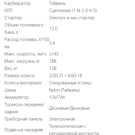
Карбюратор
Тайвань
КПП
Сцепление (1-N-2-3-4-5)
Стартер
Электро и кик-стартер
Объем топливного
12,0
бака, л
Расход топлива, л/100
3,4
км
Макс. скорость, км/ч
≥145
Макс. нагрузка, кг
188
Вес, кг
128
Размер колеса
3,00-21 / 4,60-18
Колеса (материал)
Cпицованные (сталь)
Шины
Nylon (Тайвань)
Аккумулятор
12V/7Ah
Тормоза передние/
Дисковые/Дисковые
задние
Приборная панель
Электронная
Телескопическая с
Подвеска передняя
регулировкой жесткости