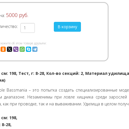
5000 руб.
на:
личество:
скажите об этом товаре друзьям:
 см: 198, Тест, г: 8-28, Кол-во секций: 2, Материал удилищ
ия)
ole Bassmania – это попытка создать специализированные мод
м диапазоне. Незаменимы при ловле хищника среди зарослей 
, как при проводке, так и на вываживании. Удилища в целом получи
см: 198,
 8-28,