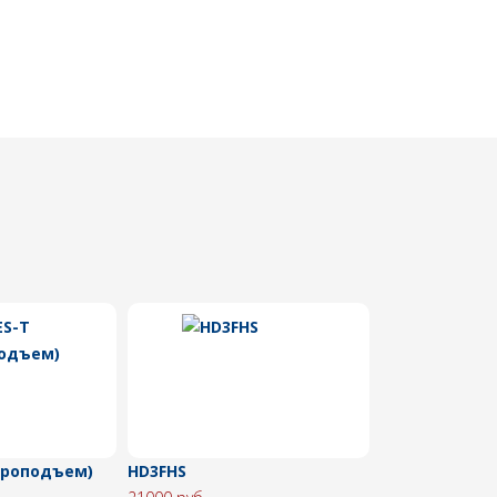
дроподъем)
HD3FHS