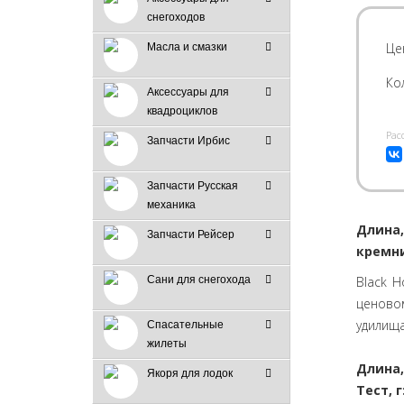
снегоходов
Це
Масла и смазки
Ко
Аксессуары для
квадроциклов
Pас
Запчасти Ирбис
Запчасти Русская
механика
Длина,
Запчасти Рейсер
кремн
Black H
Сани для снегохода
ценово
удилища
Спасательные
жилеты
Длина, 
Якоря для лодок
Тест, г: