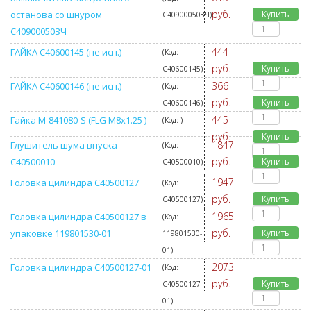
руб.
останова со шнуром
Купить
C40900050ЗЧ
)
C40900050ЗЧ
444
ГАЙКА C40600145 (не исп.)
(Код:
руб.
Купить
C40600145
)
366
ГАЙКА C40600146 (не исп.)
(Код:
руб.
Купить
C40600146
)
445
Гайка M-841080-S (FLG M8x1.25 )
(Код:
)
руб.
Купить
1847
Глушитель шума впуска
(Код:
руб.
C40500010
Купить
C40500010
)
1947
Головка цилиндра C40500127
(Код:
руб.
Купить
C40500127
)
1965
Головка цилиндра C40500127 в
(Код:
руб.
упаковке 119801530-01
Купить
119801530-
01
)
2073
Головка цилиндра C40500127-01
(Код:
руб.
Купить
C40500127-
01
)