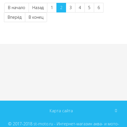
В начало
Назад
1
2
3
4
5
6
Вперёд
В конец
Карта сайта
© 2017-2018
st-moto.ru - Интернет-магазин аква- и мото-