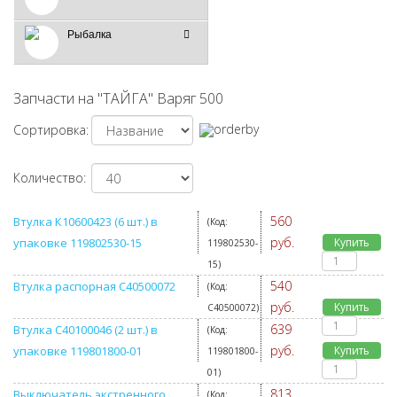
Рыбалка
Запчасти на "ТАЙГА" Варяг 500
Сортировка:
Количество:
560
Втулка К10600423 (6 шт.) в
(Код:
руб.
упаковке 119802530-15
Купить
119802530-
15
)
540
Втулка распорная C40500072
(Код:
руб.
Купить
C40500072
)
639
Втулка С40100046 (2 шт.) в
(Код:
руб.
упаковке 119801800-01
Купить
119801800-
01
)
813
Выключатель экстренного
(Код: