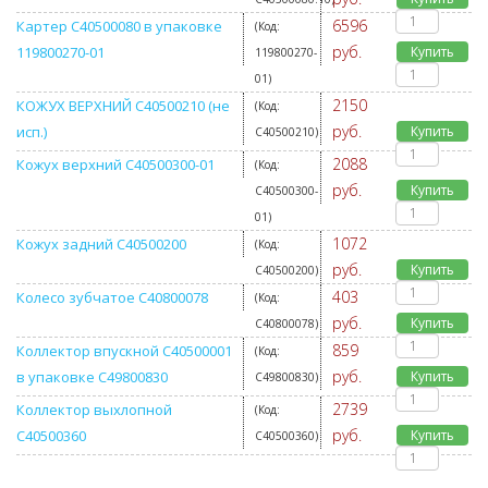
6596
Картер С40500080 в упаковке
(Код:
руб.
119800270-01
Купить
119800270-
01
)
2150
КОЖУХ ВЕРХНИЙ C40500210 (не
(Код:
руб.
исп.)
Купить
C40500210
)
2088
Кожух верхний C40500300-01
(Код:
руб.
Купить
C40500300-
01
)
1072
Кожух задний C40500200
(Код:
руб.
Купить
C40500200
)
403
Колесо зубчатое C40800078
(Код:
руб.
Купить
C40800078
)
859
Коллектор впускной C40500001
(Код:
руб.
в упаковке C49800830
Купить
C49800830
)
2739
Коллектор выхлопной
(Код:
руб.
C40500360
Купить
C40500360
)