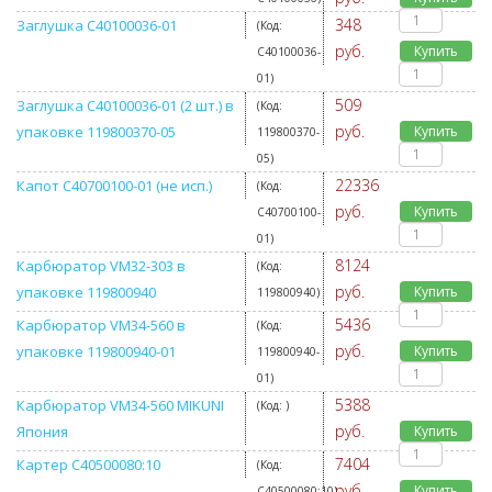
348
Заглушка C40100036-01
(Код:
руб.
Купить
C40100036-
01
)
509
Заглушка C40100036-01 (2 шт.) в
(Код:
руб.
упаковке 119800370-05
Купить
119800370-
05
)
22336
Капот C40700100-01 (не исп.)
(Код:
руб.
Купить
C40700100-
01
)
8124
Карбюратор VM32-303 в
(Код:
руб.
упаковке 119800940
Купить
119800940
)
5436
Карбюратор VM34-560 в
(Код:
руб.
упаковке 119800940-01
Купить
119800940-
01
)
5388
Карбюратор VM34-560 MIKUNI
(Код:
)
руб.
Япония
Купить
7404
Картер C40500080:10
(Код:
руб.
Купить
C40500080:10
)