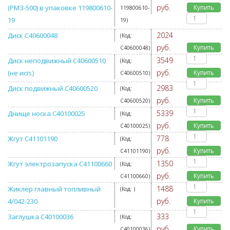
руб.
(РМЗ-500) в упаковке 119800610-
Купить
119800610-
19
19
)
2024
Диск C40600048
(Код:
руб.
Купить
C40600048
)
3549
Диск неподвижный C40600510
(Код:
руб.
(не исп.)
Купить
C40600510
)
2983
Диск подвижный C40600520
(Код:
руб.
Купить
C40600520
)
5339
Днище носка C40100025
(Код:
руб.
Купить
C40100025
)
778
Жгут C41101190
(Код:
руб.
Купить
C41101190
)
1350
Жгут электрозапуска C41100660
(Код:
руб.
Купить
C41100660
)
1488
Жиклер главный топливный
(Код:
)
руб.
4/042-230
Купить
333
Заглушка C40100036
(Код:
руб.
Купить
C40100036
)