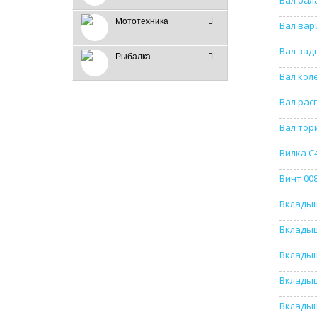
Вал бал
Мототехника
Вал вар
Вал зад
Рыбалка
Вал кол
Вал рас
Вал тор
Вилка C
Винт 00
Вкладыш
Вкладыш
Вкладыш
Вкладыш
Вкладыш