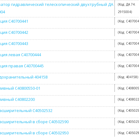
атор гидравлический телескопический двухтрубный ДА
(Код:
ДА 74.
004
2915004
)
ция C40700441
(Код:
C40700
ция C40700442
(Код:
C40700
ция C40700443
(Код:
C40700
ция левая C40700444
(Код:
C40700
ция правая C40700445
(Код:
C40700
дохранительный 404158
(Код:
404158
)
ливный C40800550-01
(Код:
C408005
ливный C40802200
(Код:
C40802
асширительный C40502532
(Код:
C40502
асширительный в сборе C40502590
(Код:
C40502
асширительный в сборе C40502950
(Код:
C40502