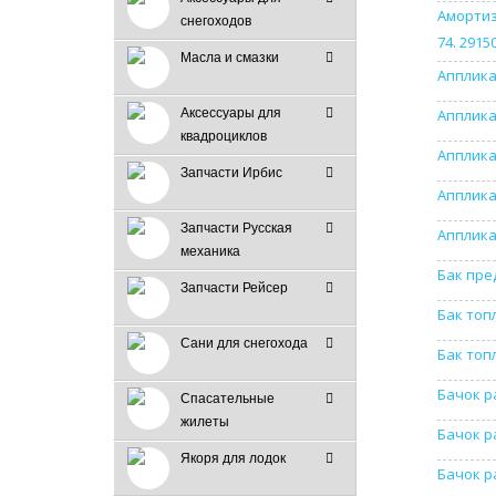
Амортиз
снегоходов
74. 2915
Масла и смазки
Апплика
Аксессуары для
Апплика
квадроциклов
Апплика
Запчасти Ирбис
Апплика
Запчасти Русская
Апплика
механика
Бак пре
Запчасти Рейсер
Бак топ
Сани для снегохода
Бак топ
Бачок р
Спасательные
жилеты
Бачок р
Якоря для лодок
Бачок р