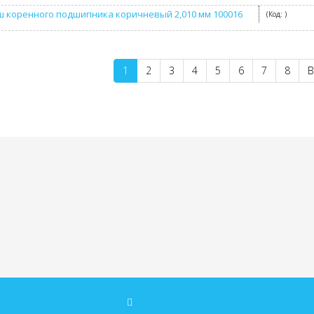
 коренного подшипника коричневый 2,010 мм 100016
(Код:
)
1
2
3
4
5
6
7
8
В