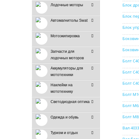
Блок др
Лодочные моторы
Блок пе
Автомагнитолы Swat
Блок уп
Мотоэкипировка
Боковин
Боковин
Запчасти для
лодочных моторов
Болт C4
Аккумуляторы для
Болт C4
мототехники
Болт C4
Наклейки на
мототехнику
Болт M1
Светодиодная оптика
Болт М6х
Болт М8х
Одежда и обувь
Вал 403
Туризм и отдых