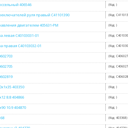
оссельный 406546
(Код:
)
реключателей руля правый C41101390
(Код:
C41101
равления двигателем 405631-РМ
(Код:
)
а левая C40103031-01
(Код:
C401030
а правая C40103032-01
(Код:
C401030
0602703
(Код:
C40602
0602705
(Код:
C40602
0602819
(Код:
C40602
0x1x35 403350
(Код:
)
12 8.8 404866
(Код:
)
90 10.9 404870
(Код:
)
368
(Код:
403368
)