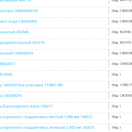
ансирный 404779
(Код:
404779
)
иатора C40602840-03
(Код:
C406028
него хода C40602850
(Код:
C40602
енчатый 402946
(Код:
402946
)
пределительный 403379
(Код:
403379
)
мозной C40602814
(Код:
C40602
40602877
(Код:
C40602
80-0044
(Код:
)
 140302016 в упаковке 119801780
(Код:
119801
 C40300074
(Код:
C40300
 балансирного вала 100017
(Код:
)
 коренного подшипника желтый 1,995 мм 100012
(Код:
)
 коренного подшипника зеленый 2,005 мм 100015
(Код:
)