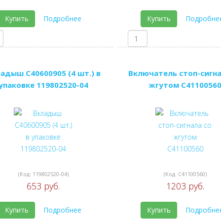
Купить
Подробнее
Купить
Подробне
адыш C40600905 (4 шт.) в
Включатель стоп-сигна
упаковке 119802520-04
жгутом C4110056
(Код:
119802520-04
)
(Код:
C41100560
)
653 руб.
1203 руб.
Купить
Подробнее
Купить
Подробне