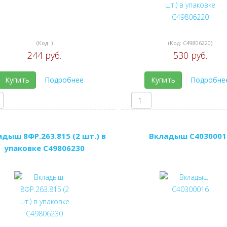
(Код:
)
(Код:
C49806220
)
244 руб.
530 руб.
Купить
Подробнее
Купить
Подробне
дыш 8ФР.263.815 (2 шт.) в
Вкладыш C4030001
упаковке C49806230