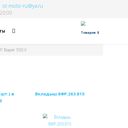
st-moto-ru@ya.ru
20:00
ТЫ
Товаров: 8
А" Варяг 550 V
шт.) в
Вкладыш 8ФР.263.815
0