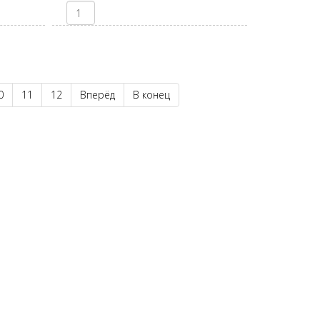
0
11
12
Вперёд
В конец