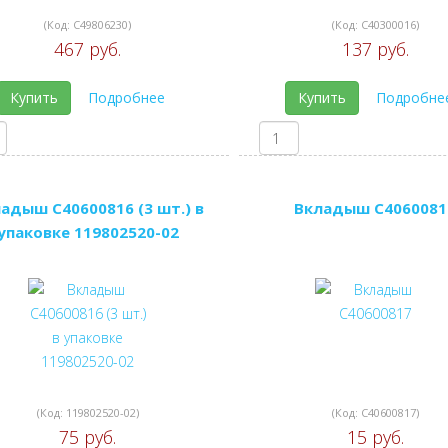
(Код:
C49806230
)
(Код:
C40300016
)
467 руб.
137 руб.
Купить
Подробнее
Купить
Подробне
адыш C40600816 (3 шт.) в
Вкладыш C4060081
упаковке 119802520-02
(Код:
119802520-02
)
(Код:
C40600817
)
75 руб.
15 руб.