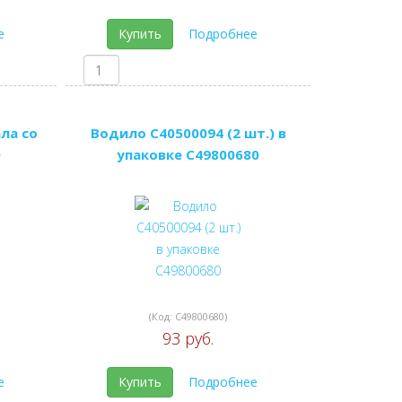
е
Купить
Подробнее
ла со
Водило C40500094 (2 шт.) в
0
упаковке C49800680
(Код:
C49800680
)
93 руб.
е
Купить
Подробнее