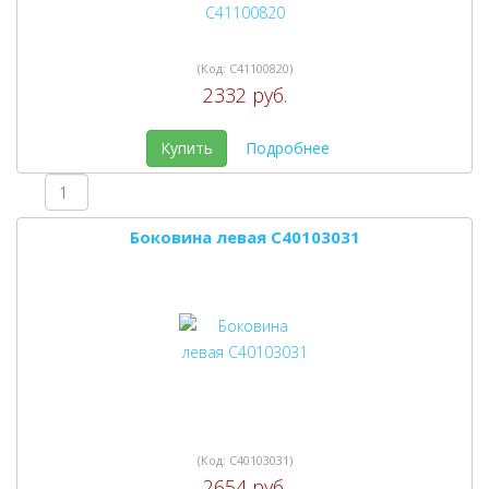
(Код:
C41100820
)
2332 руб.
Купить
Подробнее
Боковина левая C40103031
(Код:
C40103031
)
2654 руб.