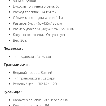
Запуск: Ручной
Емкость топливного бака: 6 л
Расход топлива: 374 г/кВт.ч
Объем масла в двигателе: 1,1 л
Размеры (мм): 465х435х480 мм
Размер упаковки (мм): 485х455х510 мм
Катушка освещения: Отсутствует
Вес: 26 кг
Подвеска :
Тип подвески : Катковая
Трансмиссия :
Ведущий привод: Задний
Тип трансмиссии : Сафари
Ремень / цепь : 30*14*1120
Гусеница :
Характер зацепления : Через окна
Количество шагов : 56