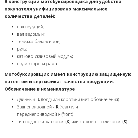
В конструкции мотобуксировщика для удобства
покупателя унифицировано максимальное
количества деталей:
вал ведущий;
вал ведомый;
тележка балансиров;
руль;
катково-склизовый модуль;
подмоторная рама.
Мотобуксировщик имеет конструкцию защищенную
патентом и сертификат качества продукции.
Обозначение в номенклатуре
Длинный-
L
(long) или короткий (нет обозначения)
Заднеприводной -
R
(rear) или
переднеприводной
F
(front)
Тип подвески: катковая (
K
) или катково – склизовая (
S
)