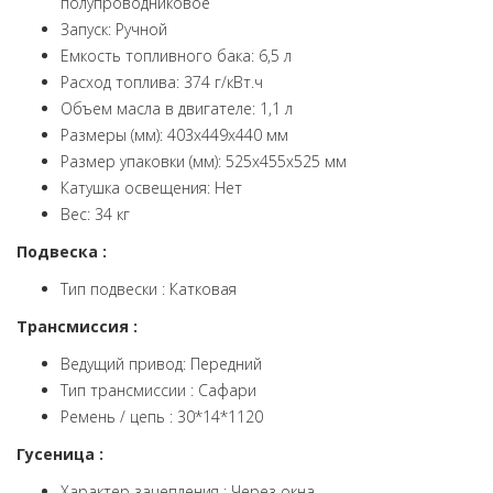
полупроводниковое
Запуск: Ручной
Емкость топливного бака: 6,5 л
Расход топлива: 374 г/кВт.ч
Объем масла в двигателе: 1,1 л
Размеры (мм): 403х449х440 мм
Размер упаковки (мм): 525х455х525 мм
Катушка освещения: Нет
Вес: 34 кг
Подвеска :
Тип подвески : Катковая
Трансмиссия :
Ведущий привод: Передний
Тип трансмиссии : Сафари
Ремень / цепь : 30*14*1120
Гусеница :
Характер зацепления : Через окна