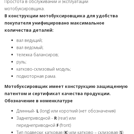
Простота в обслуживании и эксплуатации
мотобуксировщика.
В конструкции мотобуксировщика для удобства
покупателя унифицировано максимальное
количества деталей:
вал ведущий;
вал ведомый;
тележка балансиров;
руль;
катково-склизовый модуль;
подмоторная рама.
Мотобуксировщик имеет конструкцию защищенную
патентом и сертификат качества продукции.
Обозначение в номенклатуре
Длинный-
L
(long) или короткий (нет обозначения)
Заднеприводной -
R
(rear) или
переднеприводной
F
(front)
Тип подвески: катковая (
K
) или катково – склизовая (
S
)