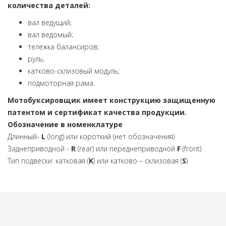
количества деталей:
вал ведущий;
вал ведомый;
тележка балансиров;
руль;
катково-склизовый модуль;
подмоторная рама.
Мотобуксировщик имеет конструкцию защищенную
патентом и сертификат качества продукции.
Обозначение в номенклатуре
Длинный-
L
(long) или короткий (нет обозначения)
Заднеприводной -
R
(rear) или переднеприводной
F
(front)
Тип подвески: катковая (
K
) или катково – склизовая (
S
)