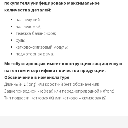
покупателя унифицировано максимальное
количества деталей:
вал ведущий;
вал ведомый;
тележка балансиров;
руль;
катково-склизовый модуль;
подмоторная рама.
Мотобуксировщик имеет конструкцию защищенную
патентом и сертификат качества продукции.
Обозначение в номенклатуре
Длинный-
L
(long) или короткий (нет обозначения)
Заднеприводной -
R
(rear) или переднеприводной
F
(front)
Тип подвески: катковая (
K
) или катково – склизовая (
S
)