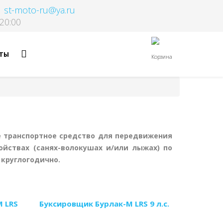
st-moto-ru@ya.ru
20:00
ТЫ
Корзина
е транспортное средство для передвижения
ойствах (санях-волокушах и/или лыжах) по
круглогодично.
 LRS
Буксировщик Бурлак-М LRS 9 л.с.