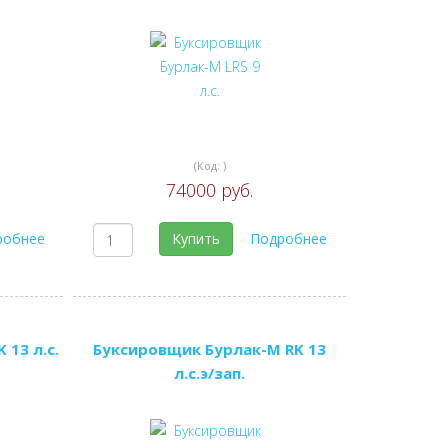
(Код:
)
74000 руб.
робнее
Купить
Подробнее
13 л.с.
Буксировщик Бурлак-М RK 13
л.с.э/зап.