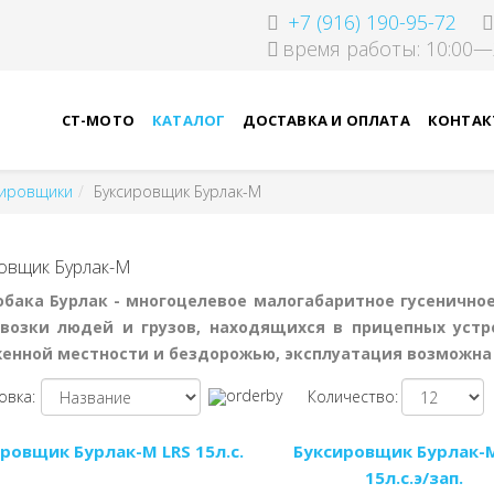
+7 (916) 190-95-72
время работы: 10:00—
СТ-МОТО
КАТАЛОГ
ДОСТАВКА И ОПЛАТА
КОНТАК
ировщики
Буксировщик Бурлак-М
овщик Бурлак-М
бака Бурлак - многоцелевое малогабаритное гусенично
возки людей и грузов, находящихся в прицепных устр
енной местности и бездорожью, эксплуатация возможна 
овка:
Количество:
ровщик Бурлак-М LRS 15л.с.
Буксировщик Бурлак-М
15л.с.э/зап.