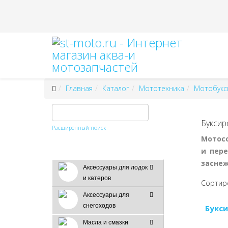
Главная
Каталог
Мототехника
Мотобукс
Буксир
Расширенный поиск
Мотосо
и пере
заснеж
Аксессуары для лодок
и катеров
Сортир
Аксессуары для
снегоходов
Букси
Масла и смазки