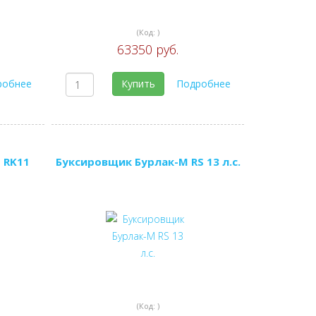
(Код:
)
63350 руб.
робнее
Купить
Подробнее
 RK11
Буксировщик Бурлак-М RS 13 л.с.
(Код:
)