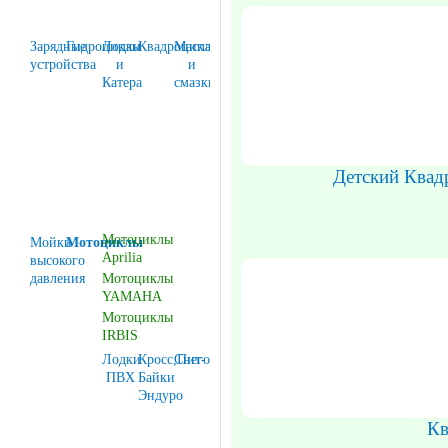
Зарядные
Гидроциклы
Лодки
Квадроциклы
Масла
устройства
и
и
Катера
смазки
Детский Квад
Мотоциклы
Мойки
Мотоциклы
Aprilia
высокого
давления
Мотоциклы
YAMAHA
Мотоциклы
IRBIS
Лодки
Кросс,Пит-
Снегоходы
ПВХ
Байки
Эндуро
Кв