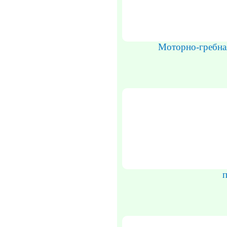
Моторно-гребна
п