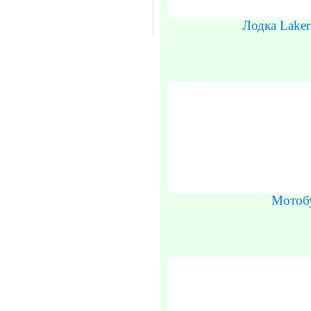
Лодка Laker
Мотоб