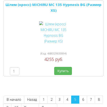
Шлем (кросс) MICHIRU MC 135 Hypnosis BG (Размер
XS)
(Код:
4680329030894
)
4255 руб.
Купить
В начало
Назад
1
2
3
4
5
6
7
8