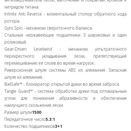
нитридом титана.
Infinite Anti Reverse - моментальный стопор обратного хода
ротора.
Gyro Spin - механизм сверхточного баланса.
Стальные нержавеющие подшипники: 3 шариковых и один
роликовый.
Gear-Driven Levelwind - механизм ултьтраточного
перекрестного укладывания лески, препятствующий
перемешиванию ее слоев во время нагрузок.
Риверсионная шпуля системы ABS из алюминия. Запасная
шпуля из алюминия.
BailSafe™ - блокиратор открытой дужки во время заброса.
Tangle Guard™ - система обработки дужки под оптимальным
углом для понижения абразивности и обеспечения
наилучшего скольжения лески.
Размер шпули
1500
Передаточное число
5.3:1
Количество подшипников
3+1