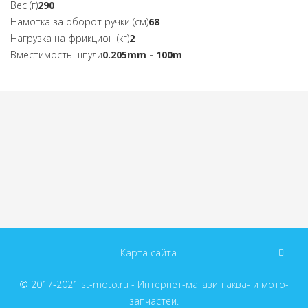
Вес (г)
290
Намотка за оборот ручки (см)
68
Нагрузка на фрикцион (кг)
2
Вместимость шпули
0.205mm - 100m
Карта сайта
© 2017-2021
st-moto.ru - Интернет-магазин аква- и мото-
запчастей.