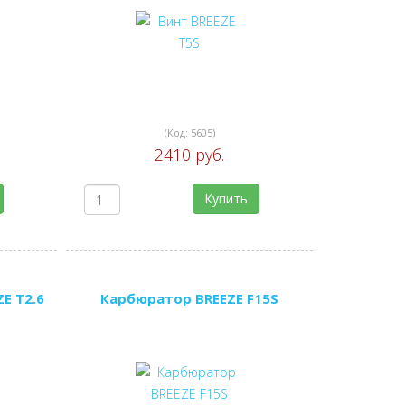
(Код:
5605
)
2410 руб.
Купить
E T2.6
Карбюратор BREEZE F15S