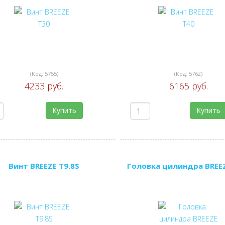
(Код:
5755
)
(Код:
5762
)
4233 руб.
6165 руб.
Купить
Купить
Винт BREEZE T9.8S
Головка цилиндра BREEZ