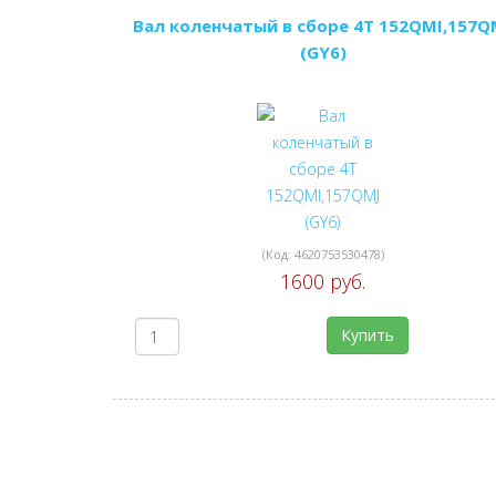
Вал коленчатый в сборе 4Т 152QMI,157Q
(GY6)
(Код:
4620753530478
)
1600 руб.
Купить