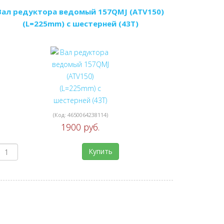
Вал редуктора ведомый 157QMJ (ATV150)
(L=225mm) с шестерней (43T)
(Код:
4650064238114
)
1900 руб.
Купить