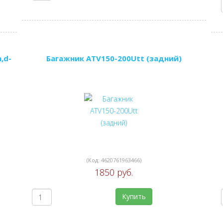
,d-
Багажник ATV150-200Utt (задний)
(Код:
4620761963466
)
1850 руб.
Купить