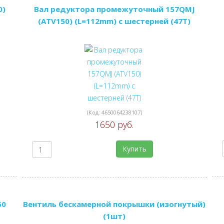
0)
Вал редуктора промежуточный 157QMJ
(ATV150) (L=112mm) с шестерней (47Т)
(Код:
4650064238107
)
1650 руб.
Купить
50
Вентиль бескамерной покрышки (изогнутый)
(1шт)