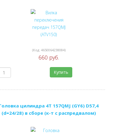
(Код:
4650064238084
)
660 руб.
Купить
Головка цилиндра 4Т 157QMJ (GY6) D57,4
(d=24/28) в сборе (к-т с распредвалом)