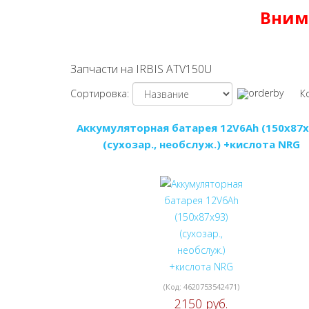
Вним
Запчасти на IRBIS ATV150U
Сортировка:
К
Аккумуляторная батарея 12V6Ah (150x87x
(сухозар., необслуж.) +кислота NRG
(Код:
4620753542471
)
2150 руб.