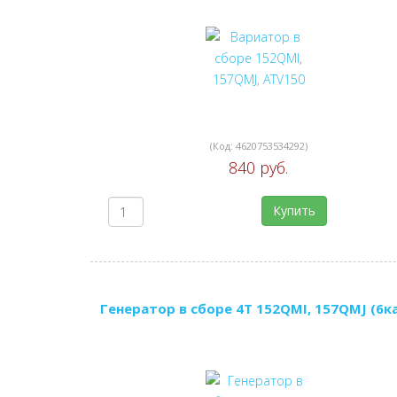
(Код:
4620753534292
)
840 руб.
Купить
Генератор в сборе 4Т 152QMI, 157QMJ (6ка