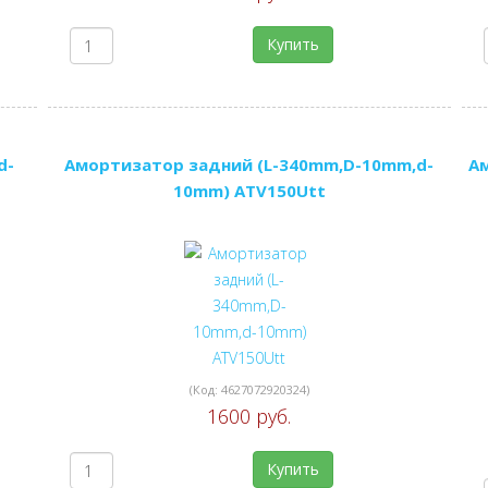
Купить
d-
Амортизатор задний (L-340mm,D-10mm,d-
А
10mm) ATV150Utt
(Код:
4627072920324
)
1600 руб.
Купить