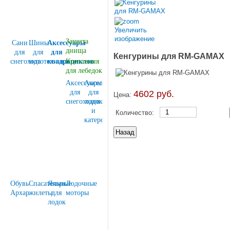
Увеличить
изображение
Защита
Сани
Шины
Аксессуары
днища
для
для
для
Кенгурины для RM-GAMAX
снегохода
мототехники
квадроциклов
Крепления
для лебедок
Аксессуары
Аксессуары
для
для
4602 руб.
Цена:
снегоходов
лодок
и
Количество:
катеров
Обувь
Спасательные
Якоря
Лодочные
Архар
жилеты
для
моторы
лодок