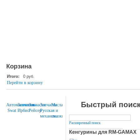
Корзина
Итого:
0 руб.
Перейти в корзину
Быстрый поис
Автомагнитолы
Запчасти
Запчасти
Запчасти
Масла
Swat
Ирбис
Рейсер
Русская
и
механика
смазки
Расширенный поиск
Кенгурины для RM-GAMAX