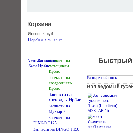
Корзина
Итого:
0 руб.
Перейти в корзину
Быстрый
Автомагнитолы
Запчасти
Запчасти на
Swat
Ирбис
мотоциклы
Ирбис
Запчасти на
Расширенный поиск
квадроциклы
Вал ведомый гусен
Ирбис
Запчасти на
снегоходы Ирбис
Запчасти на
Мухтар 7
Запчасти на
Увеличить
DINGO T125
изображение
Запчасти на DINGO T150