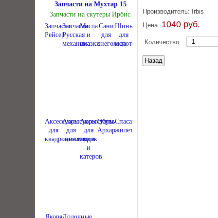
Запчасти на Мухтар 15
Производитель:
Irbis
Запчасти на скутеры Ирбис
1040 руб.
Цена:
Запчасти
Запчасти
Масла
Сани
Шины
Рейсер
Русская
и
для
для
Количество:
механика
смазки
снегохода
мототехники
Аксессуары
Аксессуары
Аксессуары
Обувь
Спасательные
для
для
для
Архар
жилеты
квадроциклов
снегоходов
лодок
и
катеров
Якоря
Лодочные