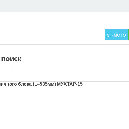
СТ-МОТО
 поиск
ичного блока (L=535мм) МУХТАР-15