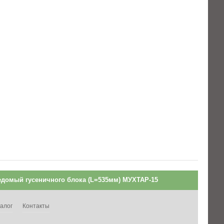
едомый гусеничного блока (L=535мм) МУХТАР-15
алог
Контакты